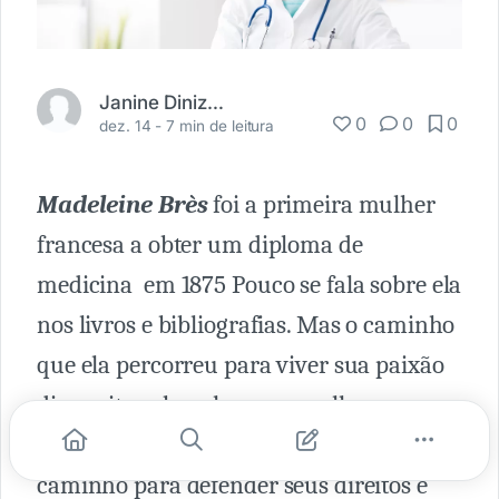
Janine Diniz Fortuna
0
0
0
dez. 14 -
7 min de leitura
Madeleine Brès
foi a primeira mulher
francesa a obter um diploma de
medicina em 1875 Pouco se fala sobre ela
nos livros e bibliografias. Mas o caminho
que ela percorreu para viver sua paixão
diz muito sobre ela: uma mulher que
lutou e trilhou incansavelmente seu
caminho para defender seus direitos e