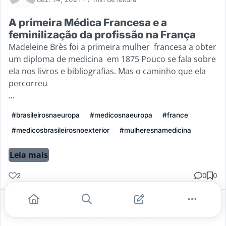
A primeira Médica Francesa e a
feminilização da profissão na França
Madeleine Brès foi a primeira mulher francesa a obter
um diploma de medicina em 1875 Pouco se fala sobre
ela nos livros e bibliografias. Mas o caminho que ela
percorreu
...
#brasileirosnaeuropa
#medicosnaeuropa
#france
#medicosbrasileirosnoexterior
#mulheresnamedicina
Leia mais
2
0
0
Gostei
Comentar
Salvar