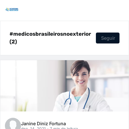
#medicosbrasileirosnoexterior
Seguir
(2)
Janine Diniz Fortuna
dez. 14, 2021
- 7 min de leitura