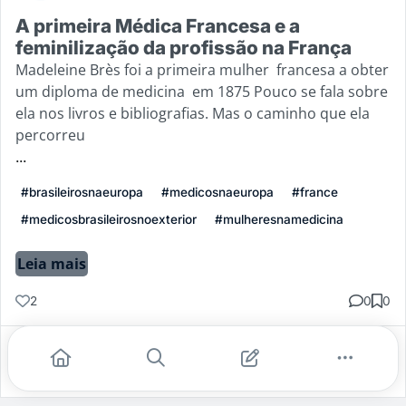
A primeira Médica Francesa e a
feminilização da profissão na França
Madeleine Brès foi a primeira mulher francesa a obter
um diploma de medicina em 1875 Pouco se fala sobre
ela nos livros e bibliografias. Mas o caminho que ela
percorreu
...
#brasileirosnaeuropa
#medicosnaeuropa
#france
#medicosbrasileirosnoexterior
#mulheresnamedicina
Leia mais
2
0
0
Gostei
Comentar
Salvar