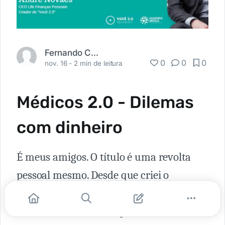
Fernando Carbonieri
0
0
0
nov. 16 -
2 min de leitura
Médicos 2.0 - Dilemas
com dinheiro
É meus amigos. O título é uma revolta
pessoal mesmo. Desde que criei o
Academia Médica, que sempre
teve intuito de falar o que a faculdade de