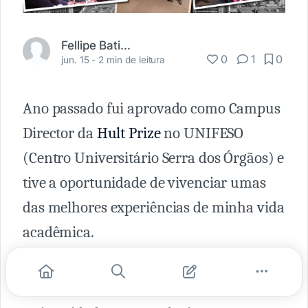
Fellipe Batista
0
1
0
jun. 15 -
2 min de leitura
Ano passado fui aprovado como Campus
Director da
Hult Prize
no UNIFESO
(Centro Universitário Serra dos Órgãos) e
tive a oportunidade de vivenciar umas
das melhores experiências de minha vida
acadêmica.
Tinha, como grande desafio, a missão de
mobilizar em pouco tempo toda a minha