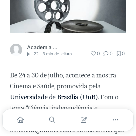
Academia Médica
0
0
0
jul. 22 -
3 min de leitura
De 24 a 30 de julho, acontece a mostra
Cinema e Saúde, promovida pela
Universidade de Brasília (UnB)
. Com o
tema “Ciência, independência e
soberania nacional”, a mostra traz obras
cinematográficas sobre vários temas que