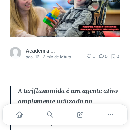
Academia Médica
0
0
0
ago. 16 -
3 min de leitura
A teriflunomida é um agente ativo
amplamente utilizado no
tratamento da esclerose múltipla
(EM).
Ela representa uma alternativa