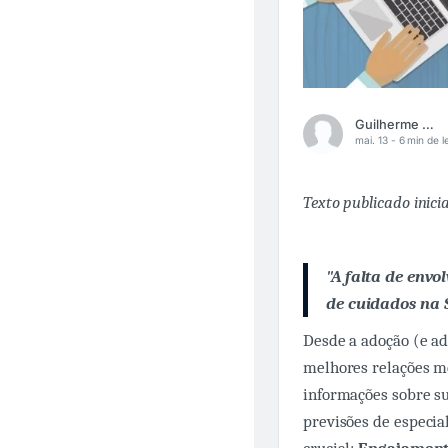
Guilherme Rabello
mai. 13 -
6 min de l
Texto publicado inic
"A falta de envo
de cuidados na 
Desde a adoção (e ad
melhores relações mé
informações sobre su
previsões de especi