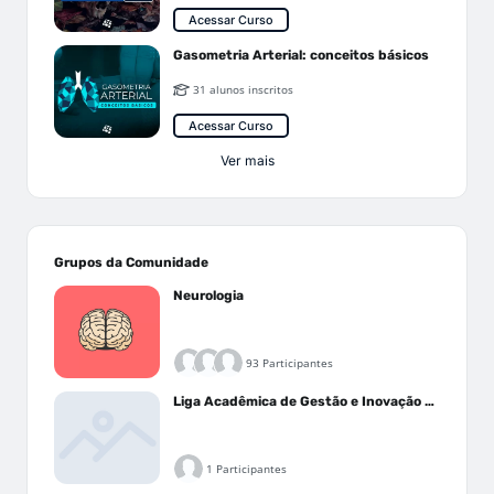
Acessar Curso
Gasometria Arterial: conceitos básicos
31 alunos inscritos
Acessar Curso
Ver mais
Grupos da Comunidade
Neurologia
93 Participantes
Liga Acadêmica de Gestão e Inovação Médica - LAGIM
1 Participantes