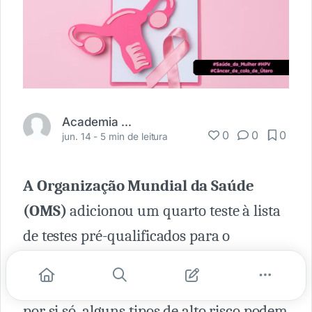
Academia Médica
0
0
0
jun. 14 -
5 min de leitura
A Organização Mundial da Saúde
(OMS)
adicionou um quarto teste à lista
de testes pré-qualificados para o
papilomavírus humano (HPV). Embora a
maioria das infecções por HPV se resolva
por si só, alguns tipos de alto risco podem