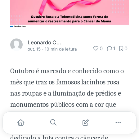
Leonardo Cardoso
0
1
0
out. 15 -
10 min de leitura
Outubro é marcado e conhecido como o
mês que traz os famosos lacinhos rosa
nas roupas e a iluminação de prédios e
monumentos públicos com a cor que
remete ao universo feminino. É o
outubro rosa, movimento internacional
dedicado a luta contra o câncer de