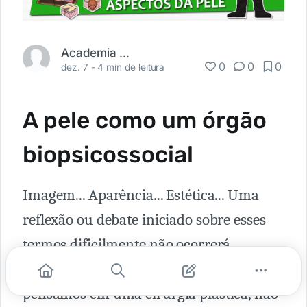
Academia Médica
0
0
0
dez. 7 -
4 min de leitura
A pele como um órgão
biopsicossocial
Imagem... Aparência... Estética... Uma
reflexão ou debate iniciado sobre esses
termos dificilmente não ocorrerá
associação à superficialidade. Quando
pensamos em uma cirurgia plástica, não