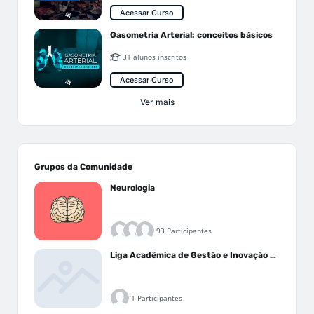
Acessar Curso
Gasometria Arterial: conceitos básicos
31 alunos inscritos
Acessar Curso
Ver mais
Grupos da Comunidade
Neurologia
93 Participantes
Liga Acadêmica de Gestão e Inovação Médica - LAGIM
1 Participantes