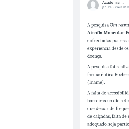
Academia Médica
jan. 24 -
2 min de l
A pesquisa
Um retrat
Atrofia Muscular 
enfrentados por ess
experiência desde os
doença.
A pesquisa foi realiz
farmacêutica Roche e
(Iname).
A falta de acessibil
barreiras no dia a 
que deixar de frequen
de calçadas, falta de
adequado, seja parti