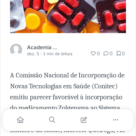
Academia Médica
0
0
0
dez. 5 -
2 min de leitura
A Comissão Nacional de Incorporação de
Novas Tecnologias em Saúde (Conitec)
emitiu parecer favorável à incorporação
do medicamento Zolgensma ao Sistema
Único de Saúde (SUS). A informação é do
ministro da Saúde, Marcelo Queiroga, via