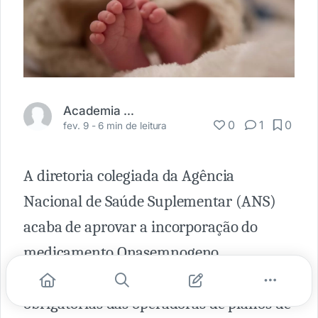
Academia Médica
0
1
0
fev. 9 -
6 min de leitura
A diretoria colegiada da Agência
Nacional de Saúde Suplementar (ANS)
acaba de aprovar a incorporação do
medicamento Onasemnogeno
abeparvoveque, na lista de coberturas
obrigatórias das operadoras de planos de