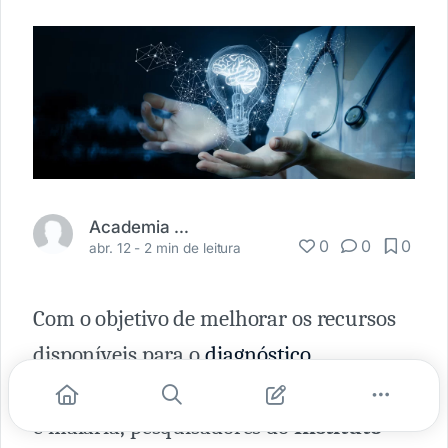
Academia Médica
0
0
0
abr. 12 -
2 min de leitura
Com o objetivo de melhorar os recursos
disponíveis para o
diagnóstico
de doenças como
COVID-19
e malária, pesquisadores do
Instituto