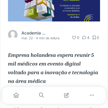
Academia Médica
0
4
0
mai. 22 -
4 min de leitura
Empresa holandesa espera reunir 5
mil médicos em evento digital
voltado para a inovação e tecnologia
na área médica
São Paulo, maio de 2020
–
A Royal
Philips
, líder global em tecnologia da