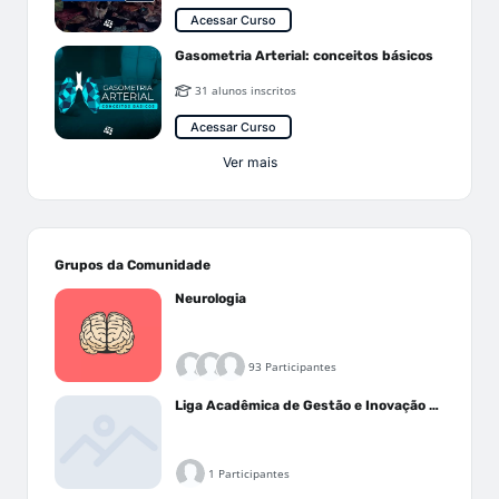
Acessar Curso
Gasometria Arterial: conceitos básicos
31 alunos inscritos
Acessar Curso
Ver mais
Grupos da Comunidade
Neurologia
93 Participantes
Liga Acadêmica de Gestão e Inovação Médica - LAGIM
1 Participantes