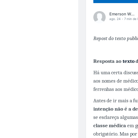
Emerson Wolaniuk
ago. 24 -
7 min de l
Repost do texto publ
Resposta ao
texto
d
Há uma certa discuss
aos nomes de médicos
ferrenhas aos médico
Antes de ir mais a f
intenção não é a d
se esclareça algumas 
classe médica
em ge
obrigatório. Mas po