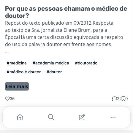
Por que as pessoas chamam o médico de
doutor?
Repost do texto publicado em 09/2012 Resposta
ao texto da Sra. Jornalista Eliane Brum, para a
ÉpocaHá uma certa discussão equivocada a respeito
do uso da palavra doutor em frente aos nomes
...
#medicina
#academia médica
#doutorado
#médico é doutor
#doutor
Leia mais
36
22
0
Gostei
Comentar
Salvar