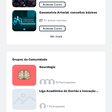
Acessar Curso
Gasometria Arterial: conceitos básicos
31 alunos inscritos
Acessar Curso
Ver mais
Grupos da Comunidade
Neurologia
93 Participantes
Liga Acadêmica de Gestão e Inovação Médica - LAGIM
1 Participantes