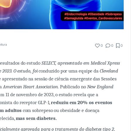
eitura
0
0
0
esultados do estudo
SELECT, apresentado em Medical Xpress
e 2023.
O estudo, foi
conduzido por uma equipe da
Cleveland
 apresentado na sessão de ciência emergente das Sessões
da
American Heart Association.
Publicado no
New England
m 11 de novembro de 2023, o estudo revela que a
nista do receptor GLP-1,
reduziu em 20% os eventos
em adultos
com sobrepeso ou obesidade e doença
elecida,
mas sem diabetes.
icialmente aprovada para o tratamento do diabetes tipo 2,