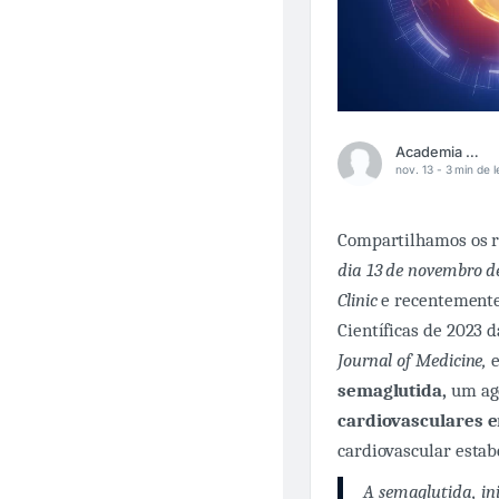
Academia Médica
nov. 13 -
3 min de l
Compartilhamos os r
dia 13 de novembro d
Clinic
e recentemente
Científicas de 2023 
Journal of Medicine,
e
semaglutida,
um ago
cardiovasculares 
cardiovascular estab
A semaglutida, in