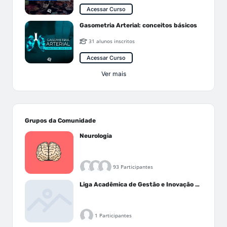
Acessar Curso
Gasometria Arterial: conceitos básicos
31 alunos inscritos
Acessar Curso
Ver mais
Grupos da Comunidade
Neurologia
93 Participantes
Liga Acadêmica de Gestão e Inovação Médica - LAGIM
1 Participantes