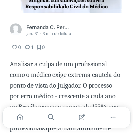
Fernanda C. Perin Câmara
jan. 31 -
3 min de leitura
0
1
0
Analisar a culpa de um profissional
como o médico exige extrema cautela do
ponto de vista do julgador. O processo
por erro médico - crescente a cada ano
no Brasil e com o aumento de 155% nos
últimos 6 anos – assombra os
profissionais que atuam arduamente