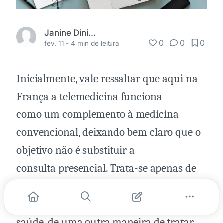
Janine Diniz Fortuna
0
0
0
fev. 11 -
4 min de leitura
Inicialmente, vale ressaltar que aqui na
França a telemedicina funciona
como um complemento à medicina
convencional, deixando bem claro que o
objetivo não é substituir a
consulta presencial. Trata-se apenas de
uma resposta às dificuldades
enfrentadas no dia a dia pelos serviços de
saúde, de uma outra maneira de tratar,