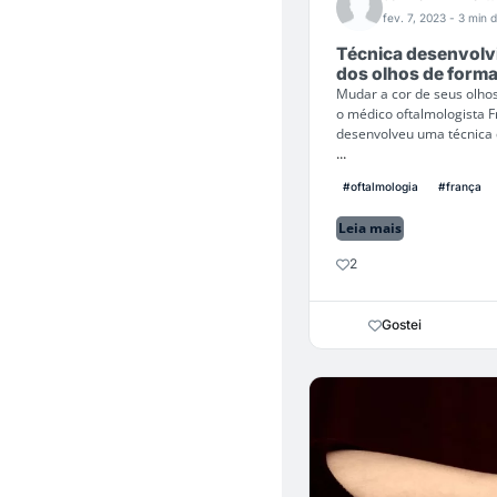
fev. 7, 2023
- 3 min d
Técnica desenvolvi
dos olhos de form
Mudar a cor de seus olho
o médico oftalmologista F
desenvolveu uma técnica
...
#oftalmologia
#frança
Leia mais
2
Gostei