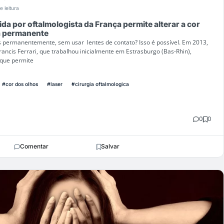
e leitura
da por oftalmologista da França permite alterar a cor
a permanente
s permanentemente, sem usar lentes de contato? Isso é possível. Em 2013,
rancis Ferrari, que trabalhou inicialmente em Estrasburgo (Bas-Rhin),
 que permite
#cor dos olhos
#laser
#cirurgia oftalmologica
0
0
Comentar
Salvar