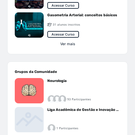
Acessar Curso
Gasometria Arterial: conceitos básicos
31 alunos inscritos
Acessar Curso
Ver mais
Grupos da Comunidade
Neurologia
93 Participantes
Liga Acadêmica de Gestão e Inovação Médica - LAGIM
1 Participantes