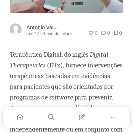
Antonio Valerio Netto
0
0
0
abr. 17 -
4 min de leitura
Terapêutica Digital, do inglês
Digital
Therapeutics
(DTx), fornece intervenções
terapêuticas baseadas em evidências
para pacientes que são orientados por
programas de
software
para prevenir,
gerenciar ou tratar um distúrbio ou
doença médica. Eles são usados
independentemente ou em conjunto com