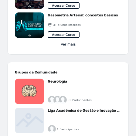
Acessar Curso
Gasometria Arterial: conceitos básicos
31 alunos inscritos
Acessar Curso
Ver mais
Grupos da Comunidade
Neurologia
93 Participantes
Liga Acadêmica de Gestão e Inovação Médica - LAGIM
1 Participantes