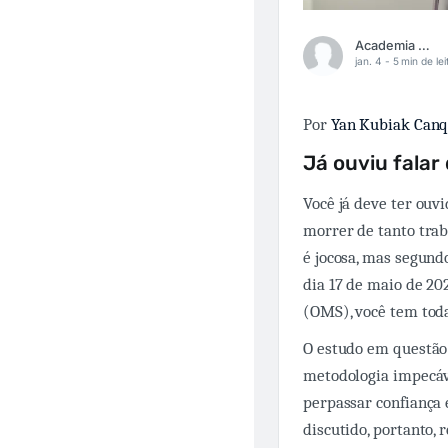
Academia Médica
jan. 4 -
5 min de lei
Por
Yan Kubiak Can
Já ouviu falar 
Você já deve ter ouv
morrer de tanto trab
é jocosa, mas segund
dia 17 de maio de 20
(OMS), você tem toda
O estudo em questão
metodologia impecáve
perpassar confiança 
discutido, portanto, 