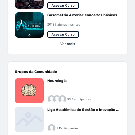
Acessar Curso
Gasometria Arterial: conceitos básicos
31 alunos inscritos
Acessar Curso
Ver mais
Grupos da Comunidade
Neurologia
93 Participantes
Liga Acadêmica de Gestão e Inovação Médica - LAGIM
1 Participantes