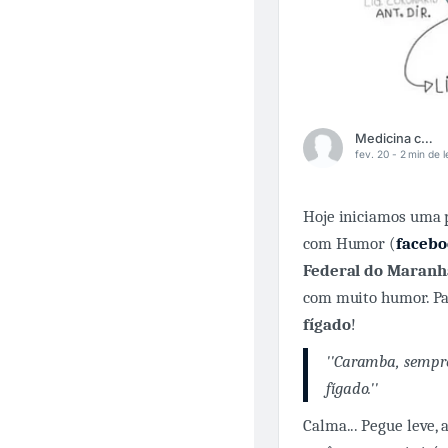
Medicina com Humor
fev. 20 -
2 min de l
Hoje iniciamos uma p
com Humor (
faceb
Federal do Maranh
com muito humor. P
fígado
!
''Caramba, sempre
fígado.''
Calma... Pegue leve,