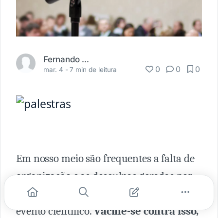
Fernando Carbonieri
0
0
0
mar. 4 -
7 min de leitura
Em nosso meio são frequentes a falta de
organização e as desculpas geradas por
incompetência da organização de algum
evento científico.
Vacine-se contra isso,