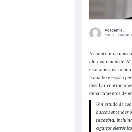
Academia Médica
mai. 17 -
4 min de l
A asma é uma das doe
afetando mais de 27 
econômica estimada 
trabalho e escola pe
desafiar continuamen
departamentos de e
Um estudo de coor
buscou entender 
nicotina
, inclui
cigarros eletrônic