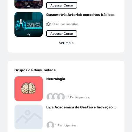
Acessar Curso
Gasometria Arterial: conceitos básicos
31 alunos inscritos
Acessar Curso
Ver mais
Grupos da Comunidade
Neurologia
93 Participantes
Liga Acadêmica de Gestão e Inovação Médica - LAGIM
1 Participantes