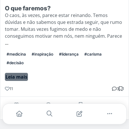
O que faremos?
O caos, às vezes, parece estar reinando. Temos
dúvidas e não sabemos que estrada seguir, que rumo
tomar. Muitas vezes fugimos de medo e não
conseguimos motivar nem nós, nem ninguém. Parece
...
#medicina
#inspiração
#liderança
#carísma
#decisão
Leia mais
11
3
1
Gostei
Comentar
Salvar