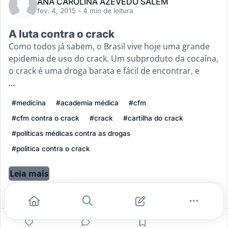
ANA CAROLINA AZEVEDO SALEM
fev. 4, 2015
- 4 min de leitura
A luta contra o crack
Como todos já sabem, o Brasil vive hoje uma grande
epidemia de uso do crack. Um subproduto da cocaína,
o crack é uma droga barata e fácil de encontrar, e
...
#medicina
#academia médica
#cfm
#cfm contra o crack
#crack
#cartilha do crack
#políticas médicas contra as drogas
#politica contra o crack
Leia mais
0
0
0