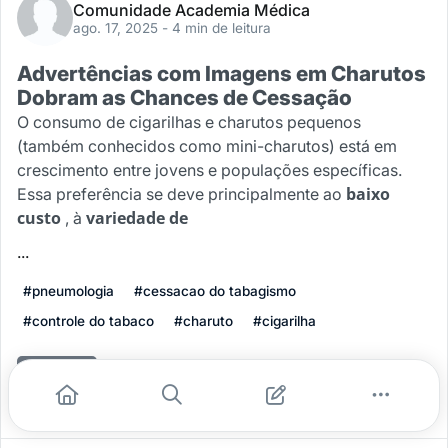
Comunidade Academia Médica
ago. 17, 2025
- 4 min de leitura
Advertências com Imagens em Charutos
Dobram as Chances de Cessação
O consumo de cigarilhas e charutos pequenos
(também conhecidos como mini-charutos) está em
crescimento entre jovens e populações específicas.
baixo
Essa preferência se deve principalmente ao
custo
variedade de
, à
...
#pneumologia
#cessacao do tabagismo
#controle do tabaco
#charuto
#cigarilha
Leia mais
0
0
0