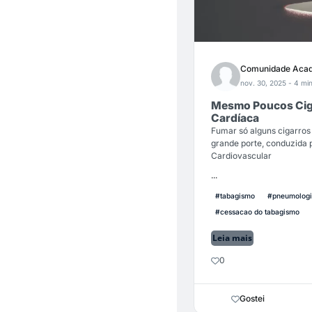
Comunidade Acad
nov. 30, 2025
- 4 min
Mesmo Poucos Ciga
Cardíaca
Fumar só alguns cigarros 
grande porte, conduzida 
Cardiovascular
...
#tabagismo
#pneumolog
#cessacao do tabagismo
Leia mais
0
Gostei