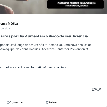
emia Médica
 de leitura
rros por Dia Aumentam o Risco de insuficiência
por dia está longe de ser um hábito inofensivo. Uma nova análise de
pela equipe, do Johns Hopkins Ciccarone Center for Prevention of
ia
#doenca cardiovascular
#insuficiencia cardiaca
0
0
Comentar
Salvar