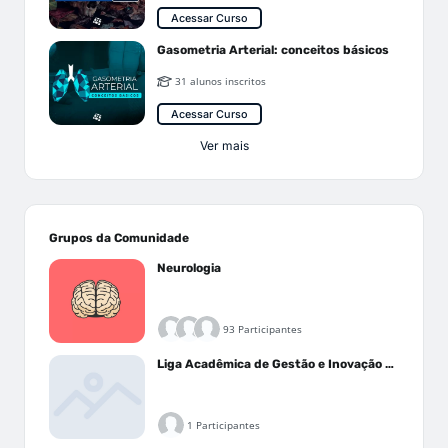
Acessar Curso
Gasometria Arterial: conceitos básicos
31 alunos inscritos
Acessar Curso
Ver mais
Grupos da Comunidade
Neurologia
93 Participantes
Liga Acadêmica de Gestão e Inovação Médica - LAGIM
1 Participantes