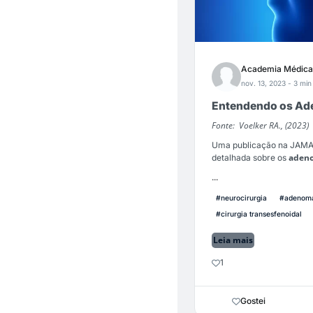
Academia Médica
nov. 13, 2023
- 3 min 
Entendendo os Ad
Fonte: Voelker RA., (2023)
Uma publicação na JAMA 
adeno
detalhada sobre os
...
#neurocirurgia
#adenoma
#cirurgia transesfenoidal
Leia mais
1
Gostei