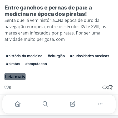
Entre ganchos e pernas de pau: a
medicina na época dos piratas!
Senta que lá vem história...Na época de ouro da
navegação europeia, entre os séculos XVI e XVIII, os
mares eram infestados por piratas. Por ser uma
atividade muito perigosa, com
...
#história da medicina
#cirurgião
#curiosidades medicas
#piratas
#amputacao
Leia mais
8
2
1
Gostei
Comentar
Salvar