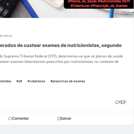
de leitura
berados de custear exames de nutricionistas, segundo
o Supremo Tribunal Federal (STF), determinou-se que os planos de saúde
stear exames laboratoriais prescritos por nutricionistas no contexto de
ionistas
#stf
#coberturas
#prescricao de exames
0
0
Comentar
Salvar