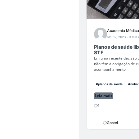
Academia Médica
set. 12, 2023
- 3 min 
Planos de saúde li
STF
Em uma recente decisão d
não têm a obrigação de cu
acompanhamento
...
#planos de saúde
#nutric
Leia mais
1
Gostei