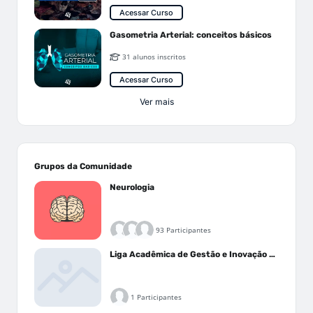
Acessar Curso
Gasometria Arterial: conceitos básicos
31 alunos inscritos
Acessar Curso
Ver mais
Grupos da Comunidade
Neurologia
93 Participantes
Liga Acadêmica de Gestão e Inovação Médica - LAGIM
1 Participantes