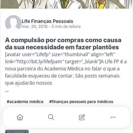
Life Finanças Pessoais
mar. 29, 2016
- 5 min de leitura
A compulsão por compras como causa
da sua necessidade em fazer plantões
[avatar user="Lifefp" size="thumbnail" align="left"
link="http://bit.ly/lifefpam" target="_blank"]A Life FP é a
nova parceira do Academia Médica no falar o que a
faculdade esqueceu de contar. São posts semanais
que ajudarão nossos
...
#academia médica
#finanças pessoais para médicos
#como cuidar das minhas finanças
#finanças pessoais
#life fp