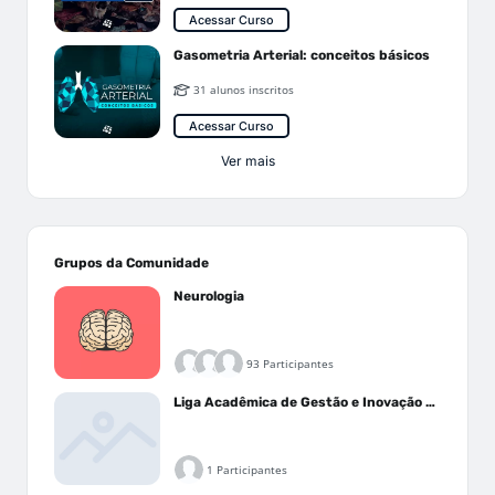
Acessar Curso
Gasometria Arterial: conceitos básicos
31 alunos inscritos
Acessar Curso
Ver mais
Grupos da Comunidade
Neurologia
93 Participantes
Liga Acadêmica de Gestão e Inovação Médica - LAGIM
1 Participantes