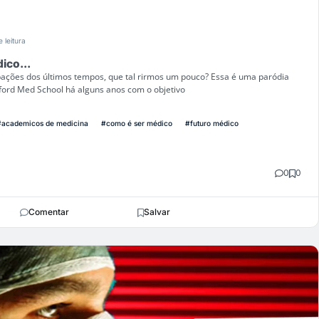
e leitura
ico...
ações dos últimos tempos, que tal rirmos um pouco? Essa é uma paródia
nford Med School há alguns anos com o objetivo
#academicos de medicina
#como é ser médico
#futuro médico
0
0
Comentar
Salvar