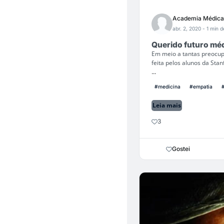
Academia Médica
abr. 2, 2020
- 1 min d
Querido futuro méd
Em meio a tantas preocup
feita pelos alunos da Sta
...
#medicina
#empatia
Leia mais
3
Gostei