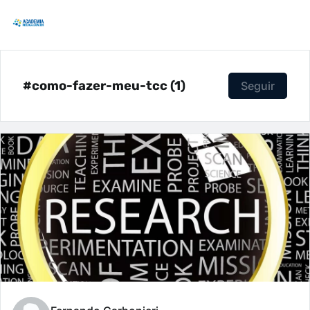
#como-fazer-meu-tcc (1)
Seguir