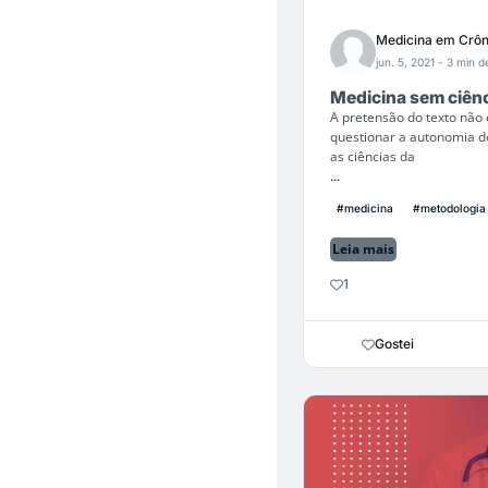
Medicina em Crôn
jun. 5, 2021
- 3 min de
Medicina sem ciên
A pretensão do texto não 
questionar a autonomia 
as ciências da
...
#medicina
#metodologia 
Leia mais
1
Gostei