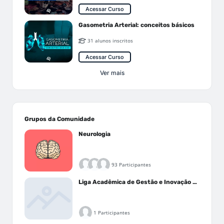
Acessar Curso
Gasometria Arterial: conceitos básicos
31 alunos inscritos
Acessar Curso
Ver mais
Grupos da Comunidade
Neurologia
93 Participantes
Liga Acadêmica de Gestão e Inovação Médica - LAGIM
1 Participantes