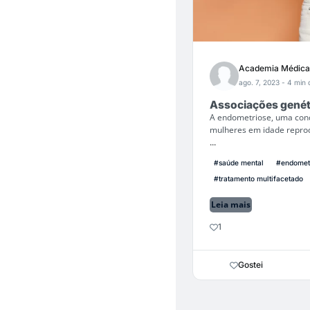
Academia Médica
ago. 7, 2023
- 4 min d
Associações genéti
A endometriose, uma con
mulheres em idade reprod
...
#saúde mental
#endomet
#tratamento multifacetado
Leia mais
1
Gostei