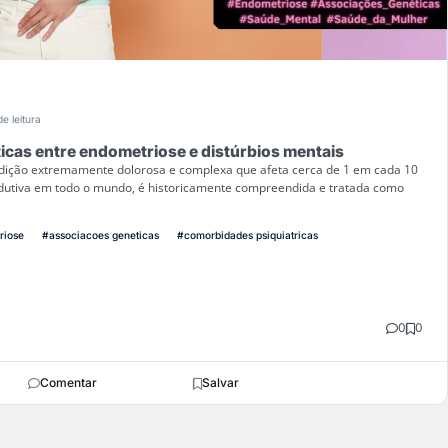
e leitura
cas entre endometriose e distúrbios mentais
dição extremamente dolorosa e complexa que afeta cerca de 1 em cada 10
utiva em todo o mundo, é historicamente compreendida e tratada como
riose
#associacoes geneticas
#comorbidades psiquiatricas
0
0
Comentar
Salvar