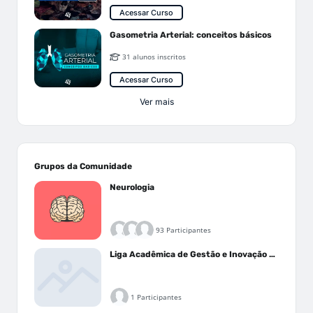
Acessar Curso
Gasometria Arterial: conceitos básicos
31 alunos inscritos
Acessar Curso
Ver mais
Grupos da Comunidade
Neurologia
93 Participantes
Liga Acadêmica de Gestão e Inovação Médica - LAGIM
1 Participantes