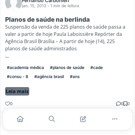
Fernando Carbonieri
jan. 15, 2013
- 1 min de leitura
Planos de saúde na berlinda
Suspensão da venda de 225 planos de saúde passa a
valer a partir de hoje Paula Laboissière Repórter da
Agência Brasil Brasília – A partir de hoje (14), 225
planos de saúde administrados
...
#academia médica
#planos de saúde
#cade
#consu - 8
#agência brasil
#ans
Leia mais
0
0
0
Gostei
Comentar
Salvar