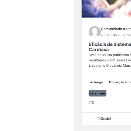
Comunidade Acad
out. 29, 2024
- 4 min
Eficácia de Sistem
Cardíaca
Uma pesquisa publicada n
resultados promissores 
Electronic Glycemic Ma
...
#cirurgia
#inovação em 
Leia mais
0
Gostei