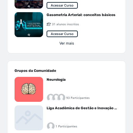
Acessar Curso
Gasometria Arterial: conceitos básicos
31 alunos inscritos
Acessar Curso
Ver mais
Grupos da Comunidade
Neurologia
93 Participantes
Liga Acadêmica de Gestão e Inovação Médica - LAGIM
1 Participantes