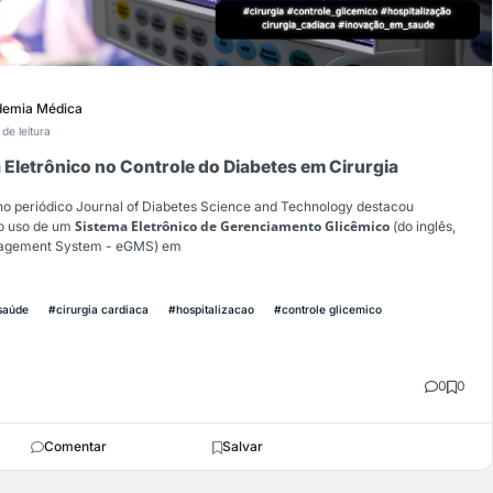
emia Médica
 de leitura
a Eletrônico no Controle do Diabetes em Cirurgia
o periódico Journal of Diabetes Science and Technology destacou
Sistema Eletrônico de Gerenciamento Glicêmico
do uso de um
(do inglês,
nagement System - eGMS) em
saúde
#cirurgia cardiaca
#hospitalizacao
#controle glicemico
0
0
Comentar
Salvar