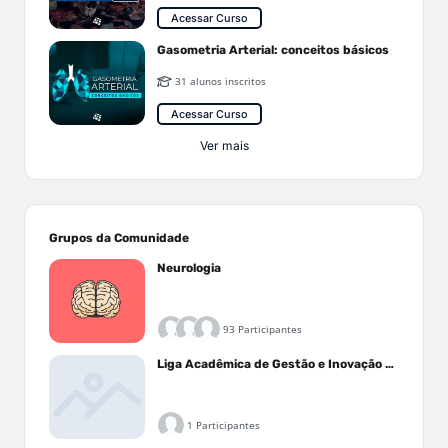
Acessar Curso
Gasometria Arterial: conceitos básicos
31 alunos inscritos
Acessar Curso
Ver mais
Grupos da Comunidade
Neurologia
93 Participantes
Liga Acadêmica de Gestão e Inovação Médica - LAGIM
1 Participantes