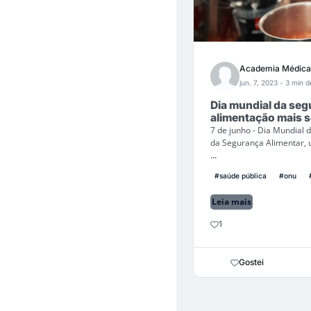
Academia Médica
jun. 7, 2023
- 3 min de
Dia mundial da seg
alimentação mais 
7 de junho - Dia Mundial
da Segurança Alimentar, 
...
#saúde pública
#onu
Leia mais
1
Gostei