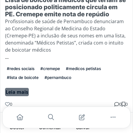
posicionado politicamente circula em
PE. Cremepe emite nota de repúdio
Profissionais de saúde de Pernambuco denunciaram
ao Conselho Regional de Medicina do Estado
(Cremepe-PE) a inclusão de seus nomes em uma lista,
denominada “Médicos Petistas”, criada com o intuito
de boicotar médicos
...
#redes sociais
#cremepe
#medicos petistas
#lista de boicote
#pernambuco
Leia mais
0
0
0
Gostei
Comentar
Salvar