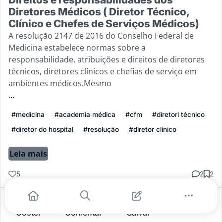
Diretores Médicos ( Diretor Técnico,
Clínico e Chefes de Serviços Médicos)
A resolução 2147 de 2016 do Conselho Federal de
Medicina estabelece normas sobre a
responsabilidade, atribuições e direitos de diretores
técnicos, diretores clínicos e chefias de serviço em
ambientes médicos.Mesmo
...
#medicina
#academia médica
#cfm
#diretori técnico
#diretor do hospital
#resolução
#diretor clínico
Leia mais
5
2
2
Gostei
Comentar
Salvar