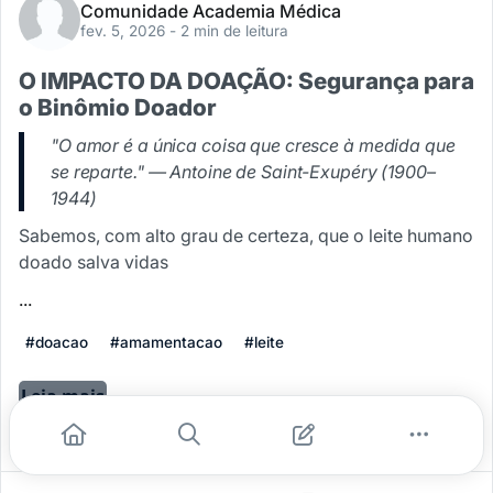
Comunidade Academia Médica
fev. 5, 2026
- 2 min de leitura
O IMPACTO DA DOAÇÃO: Segurança para
o Binômio Doador
"O amor é a única coisa que cresce à medida que
se reparte." — Antoine de Saint-Exupéry (1900–
1944)
Sabemos, com alto grau de certeza, que o leite humano
doado salva vidas
...
#doacao
#amamentacao
#leite
Leia mais
0
0
0