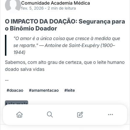
Comunidade Academia Médica
fev. 5, 2026
- 2 min de leitura
O IMPACTO DA DOAÇÃO: Segurança para
o Binômio Doador
"O amor é a única coisa que cresce à medida que
se reparte." — Antoine de Saint-Exupéry (1900–
1944)
Sabemos, com alto grau de certeza, que o leite humano
doado salva vidas
...
#doacao
#amamentacao
#leite
Leia mais
0
0
0