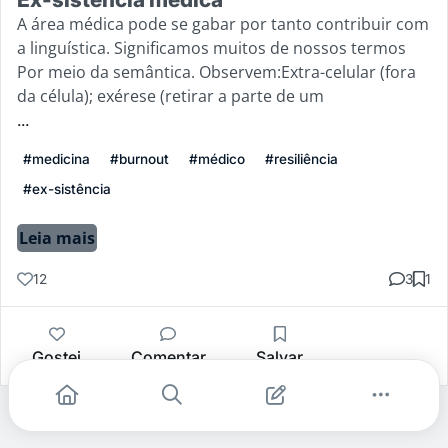
A área médica pode se gabar por tanto contribuir com
a linguística. Significamos muitos de nossos termos
Por meio da semântica. Observem:Extra-celular (fora
da célula); exérese (retirar a parte de um
...
#medicina
#burnout
#médico
#resiliência
#ex-sistência
Leia mais
12
3
1
Gostei
Comentar
Salvar