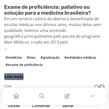
Exame de proficiência: paliativo ou
solução para a medicina brasileira?
Em um cenário caótico da abertura desenfreada de
escolas médicas nos últimos anos, muitas delas sem
qualidade, tivemos uma ascensão
geográfica principalmente pelo pacote do programa
Mais Médicos, criado em 2013 pelo
...
#medicina
#mec
#graduação
#entidades médicas
#exame de proficiência
Leia mais
15
4
1
Gostei
Comentar
Salvar