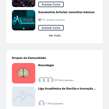
Acessar Curso
Gasometria Arterial: conceitos básicos
31 alunos inscritos
Acessar Curso
Ver mais
Grupos da Comunidade
Neurologia
93 Participantes
Liga Acadêmica de Gestão e Inovação Médica - LAGIM
1 Participantes