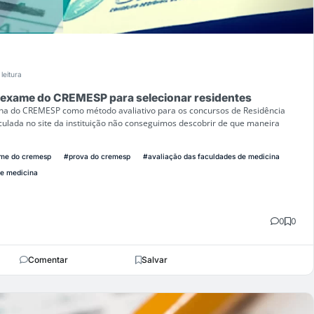
leitura
a exame do CREMESP para selecionar residentes
ina do CREMESP como método avaliativo para os concursos de Residência
culada no site da instituição não conseguimos descobrir de que maneira
me do cremesp
#prova do cremesp
#avaliação das faculdades de medicina
de medicina
0
0
Comentar
Salvar