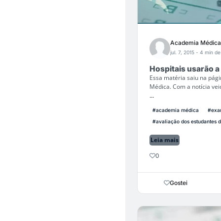
Academia Médica
jul. 7, 2015
- 4 min de 
Hospitais usarão 
Essa matéria saiu na pág
Médica. Com a notícia vei
...
#academia médica
#exa
#avaliação dos estudantes 
Leia mais
0
Gostei